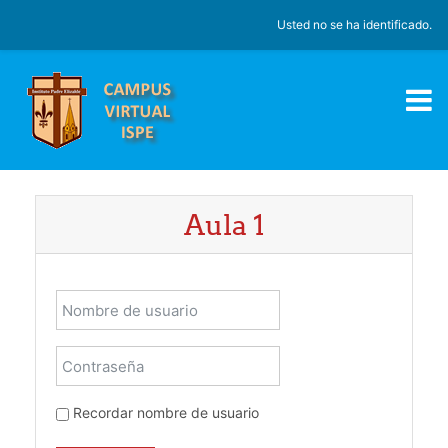
Salta al contenido principal
Usted no se ha identificado.
Aula 1
Nombre de usuario
Contraseña
Recordar nombre de usuario