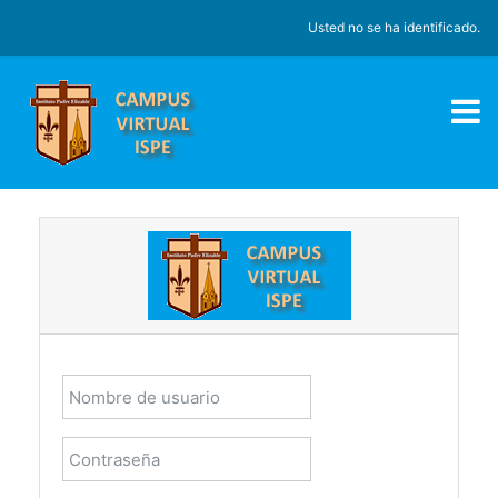
Salta al contenido principal
Usted no se ha identificado.
Nombre de usuario
Contraseña