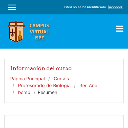
Salta al contenido principal
Usted no se ha identificado. (
Acceder
)
PANEL LATERAL
Información del curso
Página Principal
Cursos
Profesorado de Biología
3er. Año
bcmb
Resumen