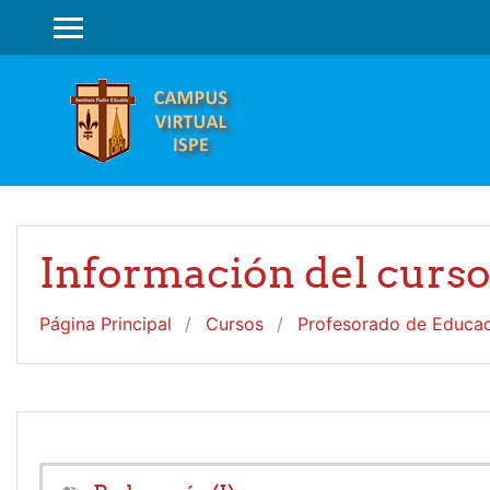
Salta al contenido principal
PANEL LATERAL
Información del curs
Página Principal
Cursos
Profesorado de Educaci