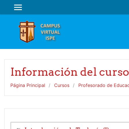
Salta al contenido principal
PANEL LATERAL
Información del curs
Página Principal
Cursos
Profesorado de Educaci