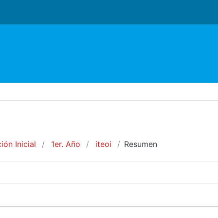
o
ón Inicial
1er. Año
iteoi
Resumen