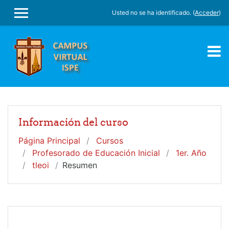
Salta al contenido principal
Usted no se ha identificado. (
Acceder
)
PANEL LATERAL
Información del curso
Página Principal
Cursos
Profesorado de Educación Inicial
1er. Año
tleoi
Resumen