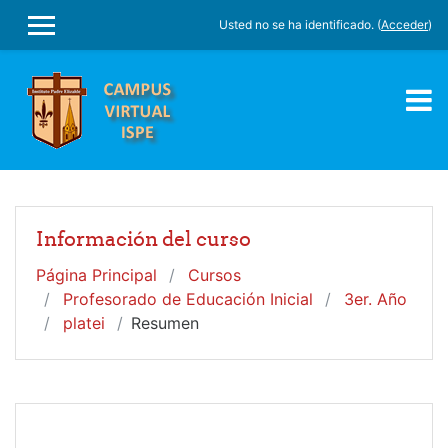
Salta al contenido principal
Usted no se ha identificado. (
Acceder
)
PANEL LATERAL
Información del curso
Página Principal
Cursos
Profesorado de Educación Inicial
3er. Año
platei
Resumen