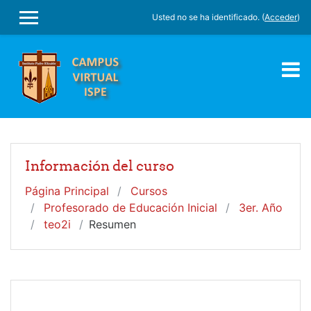
Salta al contenido principal
Usted no se ha identificado. (
Acceder
)
PANEL LATERAL
Información del curso
Página Principal
Cursos
Profesorado de Educación Inicial
3er. Año
teo2i
Resumen