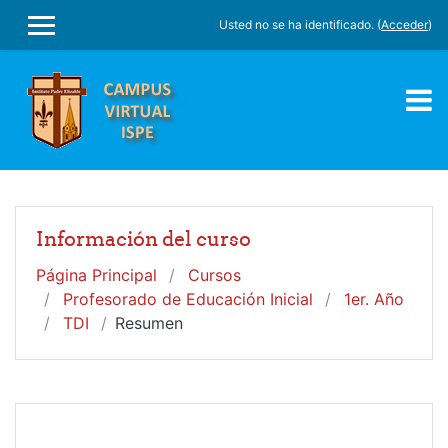
Salta al contenido principal
Usted no se ha identificado. (
Acceder
)
PANEL LATERAL
Información del curso
Página Principal
Cursos
Profesorado de Educación Inicial
1er. Año
TDI
Resumen