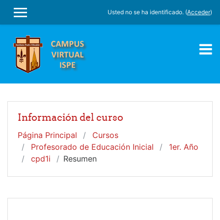
Salta al contenido principal
Usted no se ha identificado. (
Acceder
)
PANEL LATERAL
Información del curso
Página Principal
Cursos
Profesorado de Educación Inicial
1er. Año
cpd1i
Resumen