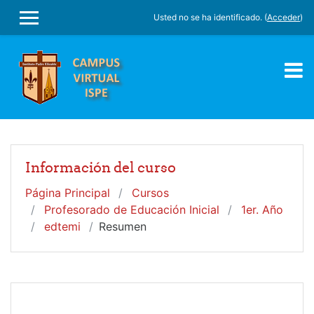
Salta al contenido principal
Usted no se ha identificado. (
Acceder
)
PANEL LATERAL
Información del curso
Página Principal
Cursos
Profesorado de Educación Inicial
1er. Año
edtemi
Resumen