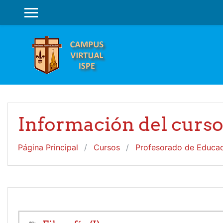
Salta al contenido principal
PANEL LATERAL
Información del curs
Página Principal
Cursos
Profesorado de Educaci