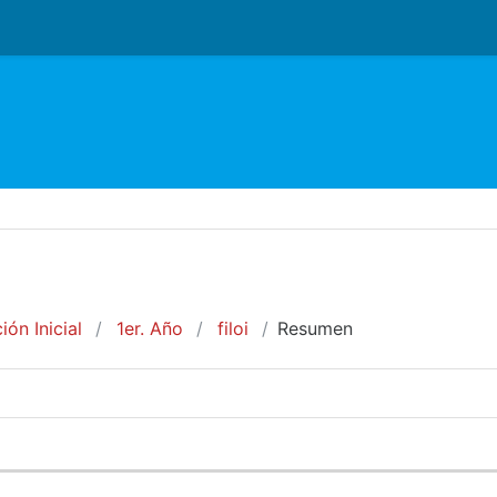
o
ón Inicial
1er. Año
filoi
Resumen