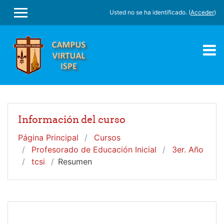
Salta al contenido principal
Usted no se ha identificado. (
Acceder
)
PANEL LATERAL
Información del curso
Página Principal
Cursos
Profesorado de Educación Inicial
3er. Año
tcsi
Resumen