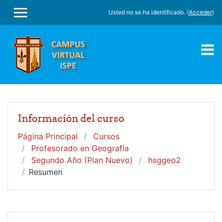
Salta al contenido principal
Usted no se ha identificado. (
Acceder
)
PANEL LATERAL
Información del curso
Página Principal
Cursos
Profesorado en Geografía
Segundo Año (Plan Nuevo)
hsggeo2
Resumen