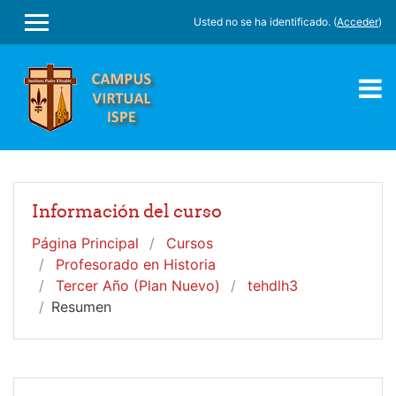
Salta al contenido principal
Usted no se ha identificado. (
Acceder
)
PANEL LATERAL
Información del curso
Página Principal
Cursos
Profesorado en Historia
Tercer Año (Plan Nuevo)
tehdlh3
Resumen