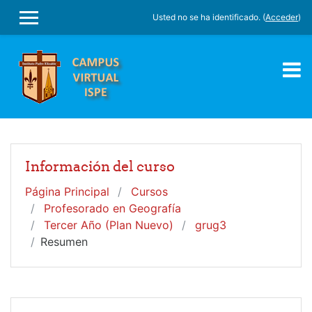
Salta al contenido principal
Usted no se ha identificado. (
Acceder
)
PANEL LATERAL
Información del curso
Página Principal
Cursos
Profesorado en Geografía
Tercer Año (Plan Nuevo)
grug3
Resumen