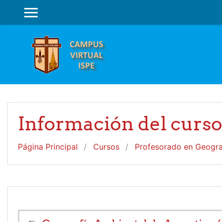
Salta al contenido principal
PANEL LATERAL
Información del curs
Página Principal
Cursos
Profesorado en Geogra