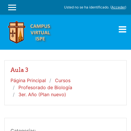
Salta al contenido principal
Usted no se ha identificado. (
Acceder
)
PANEL LATERAL
Aula 3
Página Principal
Cursos
Profesorado de Biología
3er. Año (Plan nuevo)
Categorías: