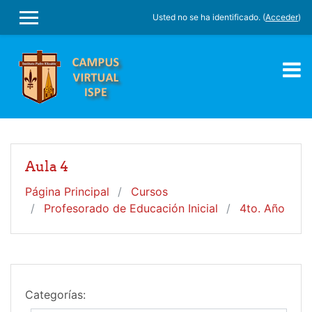
Salta al contenido principal
Usted no se ha identificado. (
Acceder
)
PANEL LATERAL
Aula 4
Página Principal
Cursos
Profesorado de Educación Inicial
4to. Año
Categorías: