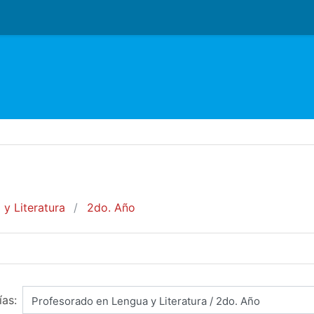
y Literatura
2do. Año
as: