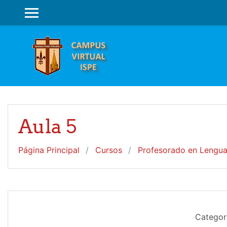
Salta al contenido principal
PANEL LATERAL
Aula 5
Página Principal
Cursos
Profesorado en Lengua 
Categorí