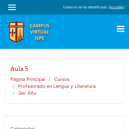
Salta al contenido principal
Usted no se ha identificado. (
Acceder
)
PANEL LATERAL
Aula 5
Página Principal
Cursos
Profesorado en Lengua y Literatura
3er. Año
Categorías: