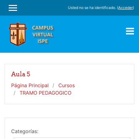
Salta al contenido principal
Usted no se ha identificado. (
Acceder
)
PANEL LATERAL
Aula 5
Página Principal
Cursos
TRAMO PEDAGOGICO
Categorías: