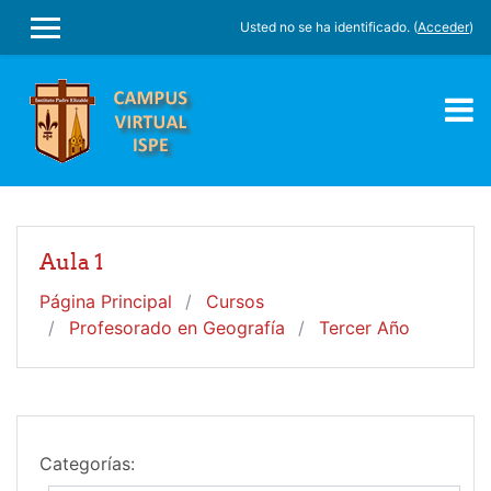
Salta al contenido principal
Usted no se ha identificado. (
Acceder
)
PANEL LATERAL
Aula 1
Página Principal
Cursos
Profesorado en Geografía
Tercer Año
Categorías: