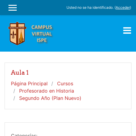
Salta al contenido principal
Usted no se ha identificado. (
Acceder
)
PANEL LATERAL
Aula 1
Página Principal
Cursos
Profesorado en Historia
Segundo Año (Plan Nuevo)
Categorías: