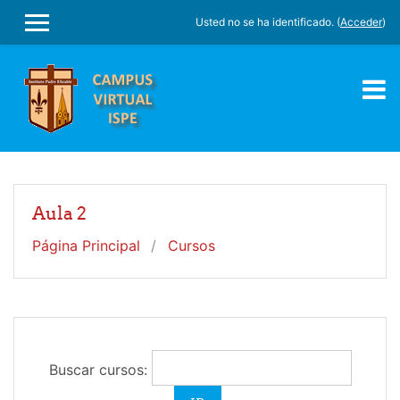
Salta al contenido principal
Usted no se ha identificado. (
Acceder
)
PANEL LATERAL
Aula 2
Página Principal
Cursos
Buscar cursos: