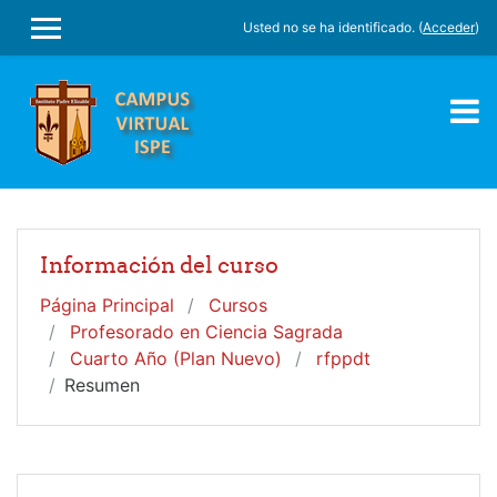
Salta al contenido principal
Usted no se ha identificado. (
Acceder
)
PANEL LATERAL
Información del curso
Página Principal
Cursos
Profesorado en Ciencia Sagrada
Cuarto Año (Plan Nuevo)
rfppdt
Resumen