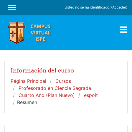
Salta al contenido principal
Usted no se ha identificado. (
Acceder
)
PANEL LATERAL
Información del curso
Página Principal
Cursos
Profesorado en Ciencia Sagrada
Cuarto Año (Plan Nuevo)
espoit
Resumen