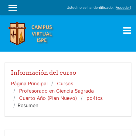
Salta al contenido principal
Usted no se ha identificado. (
Acceder
)
PANEL LATERAL
Información del curso
Página Principal
Cursos
Profesorado en Ciencia Sagrada
Cuarto Año (Plan Nuevo)
pd4tcs
Resumen