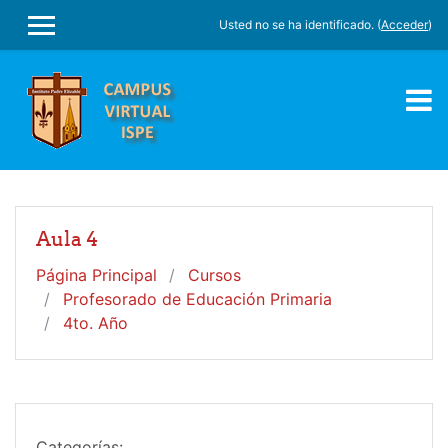
Salta al contenido principal
Usted no se ha identificado. (
Acceder
)
PANEL LATERAL
Aula 4
Página Principal
Cursos
Profesorado de Educación Primaria
4to. Año
Categorías: