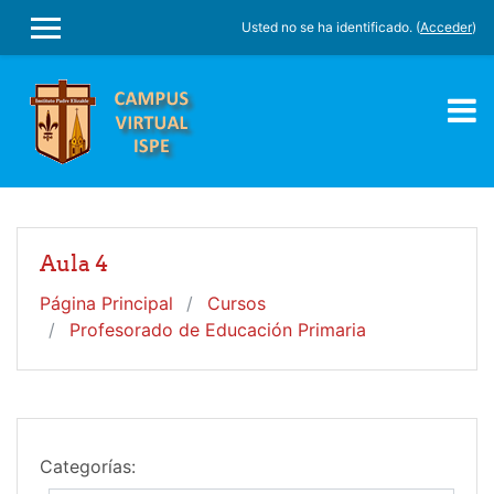
Salta al contenido principal
Usted no se ha identificado. (
Acceder
)
PANEL LATERAL
Aula 4
Página Principal
Cursos
Profesorado de Educación Primaria
Categorías: