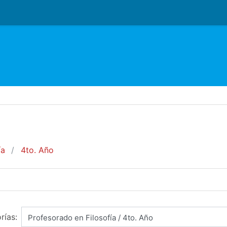
ía
4to. Año
rías: