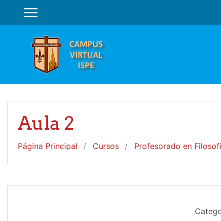
Salta al contenido principal
PANEL LATERAL
Aula 2
Página Principal
Cursos
Profesorado en Filosof
Catego