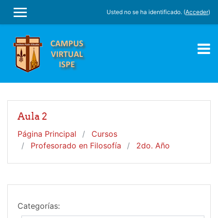
Salta al contenido principal
Usted no se ha identificado. (
Acceder
)
PANEL LATERAL
Aula 2
Página Principal
Cursos
Profesorado en Filosofía
2do. Año
Categorías: