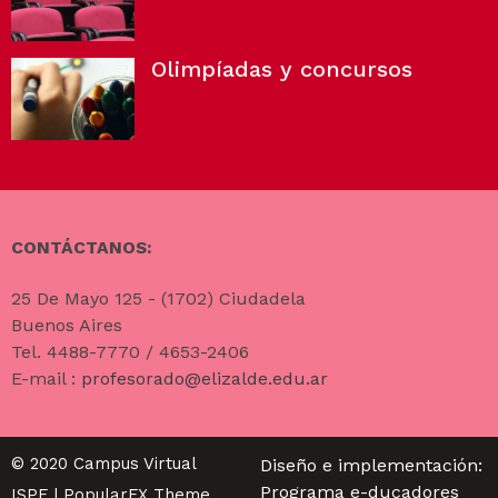
Olimpíadas y concursos
CONTÁCTANOS:
25 De Mayo 125 - (1702) Ciudadela
Buenos Aires
Tel. 4488-7770 / 4653-2406
E-mail :
profesorado@elizalde.edu.ar
© 2020 Campus Virtual
Diseño e implementación:
Programa e-ducadores
ISPE |
PopularFX Theme